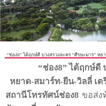
“ช่อง8” ได้ฤกษ์ดี บวงสรวงละคร “ศีรษะมาร” หยาด
“ช่อง8” ได้ฤกษ์ด
หยาด-สมาร์ท-ยีน-วิลลี่ เ
สถานีโทรทัศน์ช่อง8
ขอส่งท