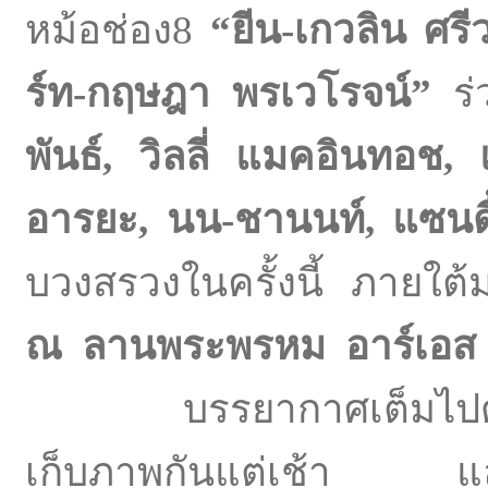
หม้อช่อง8
“ยีน-เกวลิน ศร
ร์ท-กฤษฎา พรเวโรจน์”
ร่
พันธ์
, วิลลี่ แมคอินทอช, 
อารยะ, นน-ชานนท์, แซนดี
บวงสรวงในครั้งนี้ ภายใ
ณ ลานพระพรหม อาร์เอส กร
บรรยากาศเต็มไปด้วยก
เก็บภาพกันแต่เช้า และ