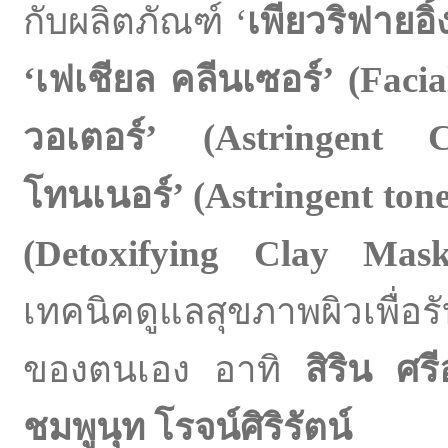
กับผลิตภัณฑ์ ‘
เพียวริฟายอิ
‘
เฟเชียล คลีนเซอร์
’ (
Facia
วอเตอร์
’ (
Astringent C
โทนเนอร์
’
(
Astringent ton
(
Detoxifying Clay Mask
เทคนิคดูแลสุขภาพผิวเพื่
ของตนเอง อาทิ
สิริน ศรี
ชมพูนุท โรจน์ศิริรัตน์