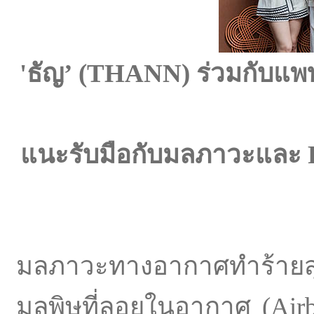
'
ธัญ
’ (
THANN)
ร่วมกับแพ
แนะรับมือกับมลภาวะและ
มลภาวะทางอากาศทำร้ายส
มลพิษที่ลอยในอากาศ (Airbor