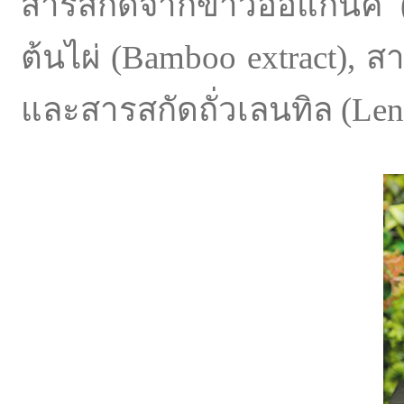
สารสกัดจากข้าวออแกนิค (O
ต้นไผ่ (Bamboo extract), ส
และสารสกัดถั่วเลนทิล (Lenti