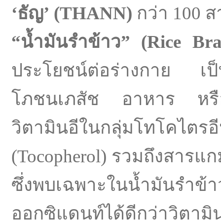
‘
ธัญ
’ (
THANN)
กว่า 100 ส
“
น้ำมันรำข้าว
” (
Rice Bra
ประโยชน์ต่อร่างกาย เป็นท
โภชนเภสัช อาหาร หรื
วิตามินอีในกลุ่มโทโคไตรอ
(Tocopherol) รวมถึงสารแ
ซึ่งพบเฉพาะในน้ำมันรำข้าว
ออกซิแดนท์ได้ดีกว่าวิตาม