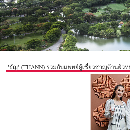
'ธัญ’ (THANN) ร่วมกับแพทย์ผู้เชี่ยวชาญด้านผ