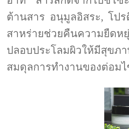
อาทิ สารสกัดจากใบชิโซะช่
ต้านสาร อนุมูลอิสระ, โป
สาหร่ายช่วยคืนความยืดหย
ปลอบประโลมผิวให้มีสุขภา
สมดุลการทำงานของต่อมไข