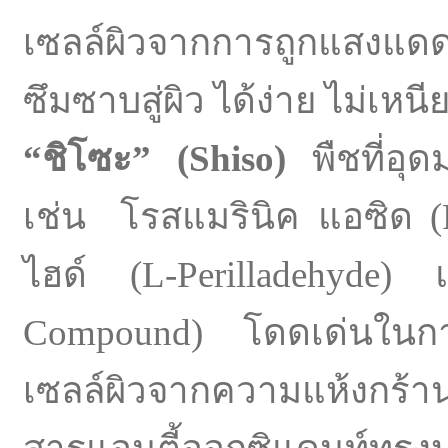
เซลล์ผิวจากการถูกแสงแดด
ซึมซาบสู่ผิว ได้ง่าย ไม่เ
“
ชิโซะ
” (
Shiso)
พืชที่อุด
เช่น โรสแมรินิค แอซิด (R
ไฮด์ (L-Perilladehyd
Compound) โดดเด่นในการใ
เซลล์ผิวจากความแห้งกร้า