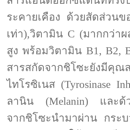
สารแอนตี้ออกซิแดนท์ทรงป
ระคายเคือง ด้วยสัดส่วนขอ
เท่า),วิตามิน C (มากกว่า
สูง พร้อมวิตามิน B1, B2,
สารสกัดจากชิโซะยังมีคุณส
ไทโรซิเนส (Tyrosinase In
ลานิน (Melanin) และด้ว
จากชิโซะนำมาผ่าน กระบ