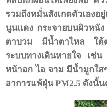
หลับพักผ่อนให้เพียงพอ คว
รวมถึงหมั่นสังเกตตัวเองอยู
นูนแดง กระจายบนผิวหนัง
ตาบวม มีน้ำตาไหล ใต้ตาช้
ระบบทางเดินหายใจ เช่น
หน้าอก ไอ จาม มีน้ำมูกใส
อาการแพ้ฝุ่น PM2.5 ดังนั้