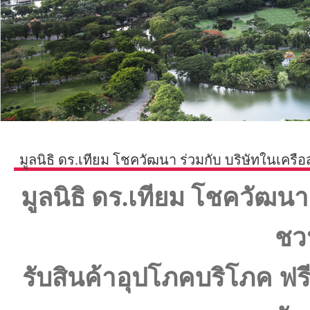
มูลนิธิ ดร.เทียม โชควัฒนา ร่วมกับ บริษัทในเคร
มูลนิธิ ดร.เทียม โชควัฒนา
ชว
รับสินค้าอุปโภคบริโภค ฟร