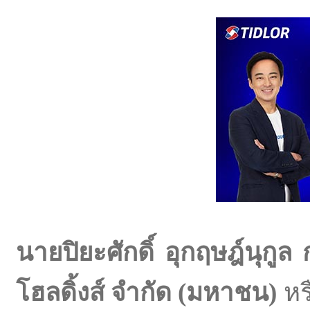
นายปิยะศักดิ์ อุกฤษฎ์นุกูล
โฮลดิ้งส์ จำกัด (มหาชน)
หร