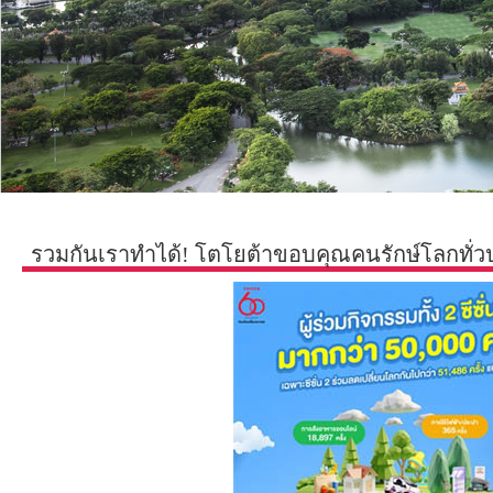
รวมกันเราทำได้! โตโยต้าขอบคุณคนรักษ์โลกทั่วปร